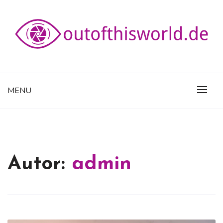
Skip
to
content
die fabulöse Welt der Science-Fiction
OUTOFTHISWORLD.DE
MENU
Autor:
admin