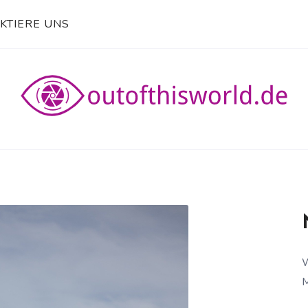
KTIERE UNS
E
W
M