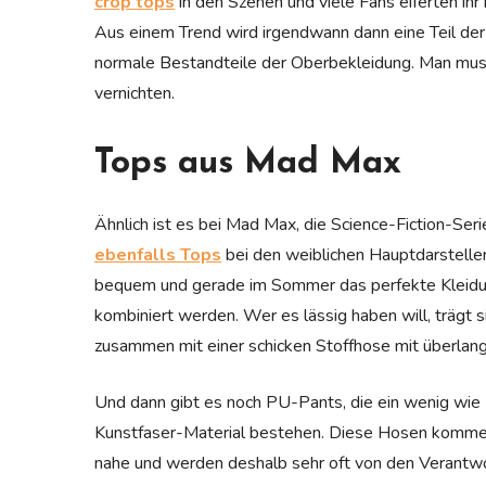
crop tops
in den Szenen und viele Fans eiferten ihr 
Aus einem Trend wird irgendwann dann eine Teil der 
normale Bestandteile der Oberbekleidung. Man muss
vernichten.
Tops aus Mad Max
Ähnlich ist es bei Mad Max, die Science-Fiction-Ser
ebenfalls Tops
bei den weiblichen Hauptdarsteller
bequem und gerade im Sommer das perfekte Kleidun
kombiniert werden. Wer es lässig haben will, trägt si
zusammen mit einer schicken Stoffhose mit überlang
Und dann gibt es noch PU-Pants, die ein wenig wi
Kunstfaser-Material bestehen. Diese Hosen kommen
nahe und werden deshalb sehr oft von den Verantwor