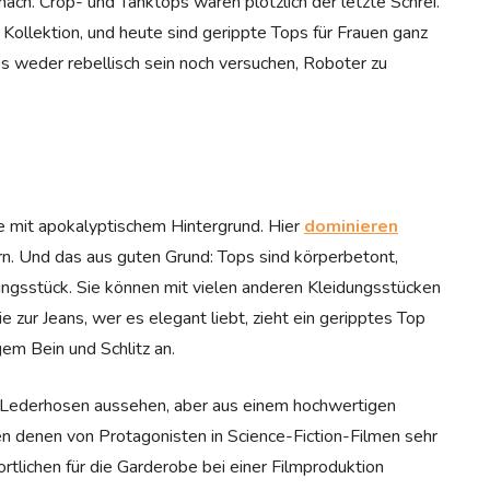
nach. Crop- und Tanktops waren plötzlich der letzte Schrei.
Kollektion, und heute sind gerippte Tops für Frauen ganz
 weder rebellisch sein noch versuchen, Roboter zu
ie mit apokalyptischem Hintergrund. Hier
dominieren
n. Und das aus guten Grund: Tops sind körperbetont,
gsstück. Sie können mit vielen anderen Kleidungsstücken
e zur Jeans, wer es elegant liebt, zieht ein geripptes Top
em Bein und Schlitz an.
e Lederhosen aussehen, aber aus einem hochwertigen
 denen von Protagonisten in Science-Fiction-Filmen sehr
tlichen für die Garderobe bei einer Filmproduktion