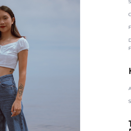
S
C
F
D
F
A
S