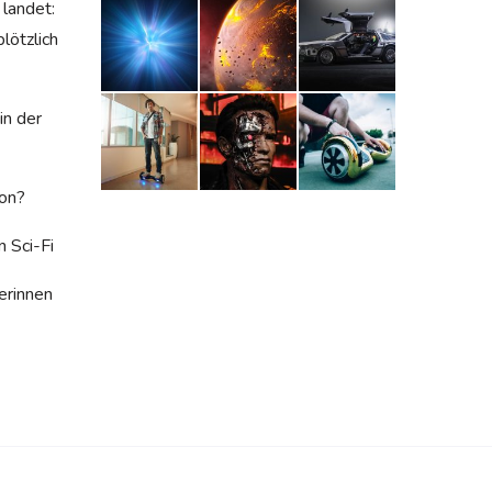
landet:
lötzlich
in der
ion?
 Sci-Fi
erinnen