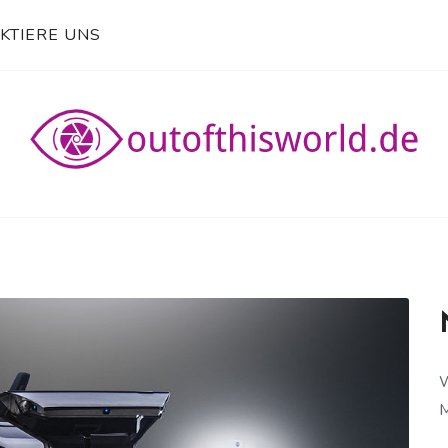
KTIERE UNS
E
W
M