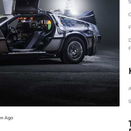
S
C
F
D
F
A
S
en Ago